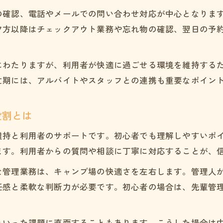
キャンプ場管理人に必要なコミュニケーション力
の確認、電話やメールでの問い合わせ対応が中心となりま
夕方以降はチェックアウト業務や忘れ物の確認、翌日の予
季節や天候に応じたキャンプ場管理人の工夫
現場で重宝されるキャンプ場管理人の資格や経験
トラブル対応力を高める管理人の心得と準備
にわたりますが、利用者が快適に過ごせる環境を維持する
忙期には、アルバイトやスタッフとの連携も重要なポイン
チームで連携するキャンプ場管理人の働き方
転職希望者が知りたい年収と募集事情
役割とは
キャンプ場管理人の年収相場と収入の特徴
求人動向から見るキャンプ場管理人の需要
維持と利用者のサポートです。初心者でも理解しやすいポ
ます。利用者からの質問や相談に丁寧に対応することが、
キャリア別に見るキャンプ場管理人の年収傾向
キャンプ場管理人の募集条件と採用ポイント
な管理業務は、キャンプ場の快適さを左右します。管理人
収入アップを目指すキャンプ場管理人の工夫
任感と柔軟な判断力が必要です。初心者の場合は、先輩管
初期費用や運営コストの現実を解説
キャンプ場管理人が知っておきたい初期費用の目
といった課題に直面することもあります。こうした場合は