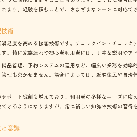
られます。経験を積むことで、さまざまなシーンに対応で
キャンプ場管理人視点で見る運営コストの内訳
費用対効果を考えたキャンプ場管理人の経営術
理技術
小規模運営と大規模運営で異なる管理人の負担
運営コスト削減に取り組むキャンプ場管理人の工
者満足度を高める接客技術です。チェックイン・チェック
実体験で学ぶキャンプ場のマナーとルール
ます。特に家族連れや初心者利用者には、丁寧な説明やア
キャンプ場管理人が伝えたい利用時のマナー
、備品管理、予約システムの運用など、幅広い業務を効率
利用者とのトラブルを防ぐキャンプ場管理人の工
ト管理も欠かせません。場合によっては、近隣住民や自治
お問い合わせはこちら
暗黙のルールを管理人視点で解説する理由
キャンプ場管理人の掲示物作成と注意点まとめ
のサポート役割も増えており、利用者の多様なニーズに応
実体験から学ぶキャンプ場管理人の気配り
供できるようになりますが、常に新しい知識や技術の習得
夫と意識