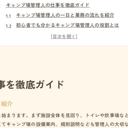
キャンプ場管理人の仕事を徹底ガイド
キャンプ場管理人の一日と業務の流れを紹介
初心者でも分かるキャンプ場管理人の役割とは
キャンプ場運営で求められる接客と管理技術
自然環境を守るキャンプ場管理人の工夫と意識
キャンプ場管理人が抱えるやりがいと課題を解説
仕事内容から見るキャンプ場運営の現場
受付や清掃などキャンプ場管理人の日常業務
事を徹底ガイド
キャンプ場管理人が対応する予約とトラブル例
快適なキャンプ場運営に必要な管理人の工夫
を紹介
設備点検やメンテナンスにおける管理人の役割
キャンプ場管理人が実践する安全管理のポイント
ら始まります。まず施設全体を見回り、トイレや炊事場な
じてキャンプ場の設備案内、規則説明なども管理人の大切
管理人として活躍するための必須ポイント