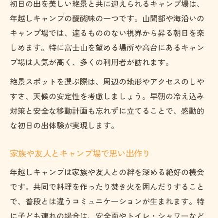
初日の出を美しい絶景と共に迎えられるキャンプ場は、
防寒対策が充実したキャンプ場の魅力
年越しキャンプの醍醐味の一つです。山間部や海沿いの
年越しイベントが楽しめるキャンプ場情報
キャンプ場では、遮るもののない視界から昇る朝日を楽
穴場キャンプ場で迎える新たな一年の始まり
しめます。特に富士山を望める場所や高台にあるキャン
プ場は人気が高く、多くの利用者が訪れます。
穴場キャンプ場で静かに年越しを楽しむ
絶景と共に新年を迎えるキャンプ場の選び
絶景スポットを選ぶ際は、周辺の地形やアクセスのしや
方
すさ、天候の安定性を考慮しましょう。早朝の冷え込み
対策と安全な移動計画も忘れずに立てることで、感動的
初日の出が美しい穴場キャンプ場の特徴
な初日の出体験が実現します。
家族やグループで穴場キャンプ場を満喫
ブログで話題の穴場キャンプ場体験談
家族や友人とキャンプ場で思い出作り
富士山や絶景が彩る年越しキャンプ体験談
年越しキャンプは家族や友人との絆を深める絶好の機会
富士山の絶景が楽しめるキャンプ場の魅力
です。共同で料理を作ったり焚き火を囲んだりすること
年越しキャンプ場での初日の出体験記
で、普段とは違うコミュニケーションが生まれます。特
家族と過ごす絶景キャンプ場の思い出
に子ども連れの場合は、安全面やトイレ・シャワーなど